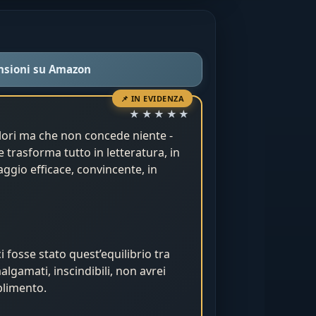
nsioni su Amazon
📌 IN EVIDENZA
Valutazione: 5 su 5
★★★★★
alori ma che non concede niente -
 e trasforma tutto in letteratura, in
aggio efficace, convincente, in
▶ Guarda l'intervista
i fosse stato quest’equilibrio tra
gamati, inscindibili, non avrei
limento.