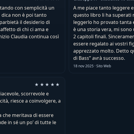
ontando con semplicità un
A me piace tanto leggere e tr
 dica non è poi tanto
questo libro li ha superati
arbietà il desiderio di
leggerlo ho provato tanta
affetto di chi ci ama e
è una storia vera, mi sono
izio Claudia continua così
2 capitoli finali. Sincera
essere regalato ai vostri f
apprezzato molto. Detto q
di Bass” avrà successo.
18 nov 2025 · Sito Web
Valutazione: 5 su 5
★★★★★
piacevole, scorrevole e
ità, riesce a coinvolgere, a
ia che meritava di essere
de in sé un po’ di tutte le