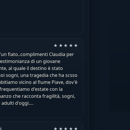
Valutazione: 5 su 5
★★★★★
'un fiato..complimenti Claudia per
 testimonianza di un giovane
e, al quale il destino è stato
suoi sogni, una tragedia che ha scsso
bitiamo vicino al fiume Piave, dov'è
 frequentiamo d'estate con la
manzo che racconta fragilità, sogni,
adulti d'oggi....
Valutazione: 5 su 5
i
★★★★★